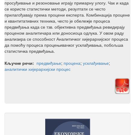
просуђивање и резоновање играју примарну улогу. Чак и када
се користе статистички методи, резултати се често
прилагођавају према процени експерта. Комбинација процене
и квантитативних техника, често је обележје процеса
предвиђања када се тзв. објективна предвиђања ревидирају
проценом аналитичара или доносиоца одлука. У овом раду
анализира се способност Аналитичког хијерархијског процеса
да помоћу процеса процењивачког усклађивања, побољша
статистичка предвиђања.
Кључне речи:
предвиђање
;
процена
;
усклађивање
;
аналитички хијерархијски процес