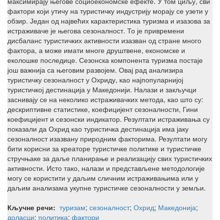
максимирају његове социоекономске ефекте. У том циљу, сви
фактори који утичу на туристичку индустрију морају се узети у
обзир. Један од највећих карактеристика туризма и изазова за
истраживаче је његова сезоналност. То је привремени
дисбаланс туристичких активности изазван од стране много
фактора, а може имати многе друштвене, економске и
еколошке последице. Сезонска компонента туризма постаје
још важнија са његовим развојем. Овај рад анализира
туристичку сезоналност у Охриду, као најпопуларнијој
туристичкој дестинација у Македонији. Налази и закључци
заснивају се на неколико истраживачких метода, као што су:
дескриптивне статистике, коефицијент сезоналности, Гини
коефицијент и сезонски индикатор. Резултати истраживања су
показали да Охрид као туристичка дестинација има јаку
сезоналност изазвану природним факторима. Резултати могу
бити корисни за креаторе туристичке политике и туристичке
стручњаке за даље планирање и реализацију свих туристичких
активности. Исто тако, налази и представљене методологије
могу се користити у даљим сличним истраживањима или у
даљим анализама укупне туристичке сезоналности у земљи.
Кључне речи:
туризам
;
сезоналност
;
Охрид
;
Македонија
;
доласци
;
политика
;
фактори